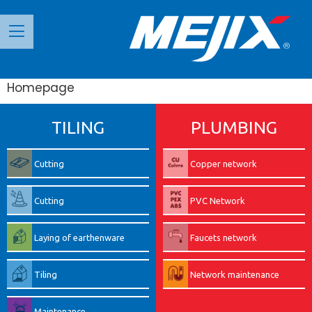
Панель керування кукі
Homepage
TILING
PLUMBING
Cutting
Copper network
Cutting
PVC Network
Laying of earthenware
Faucets network
Tiling
Network maintenance
Maintenance