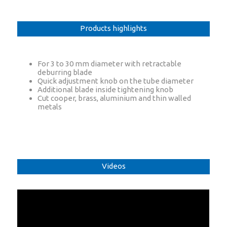
Products highlights
For 3 to 30 mm diameter with retractable
deburring blade
Quick adjustment knob on the tube diameter
Additional blade inside tightening knob
Cut cooper, brass, aluminium and thin walled
metals
Videos