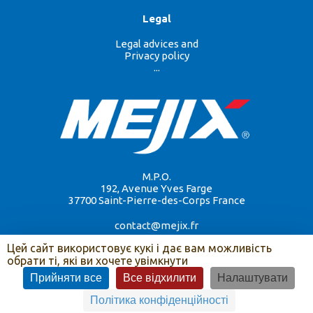
Legal
Legal advices and
Privacy policy
...
M.P.O.
192, Avenue Yves Farge
37700 Saint-Pierre-des-Corps France
contact@mejix.fr
Цей сайт використовує кукі і дає вам можливість
обрати ті, які ви хочете увімкнути
Copyright Mejix © 2026 - Développement par
Imagidée
. Tous droits réservés.
Прийняти все
Все відхилити
Налаштувати
Політика конфіденційності