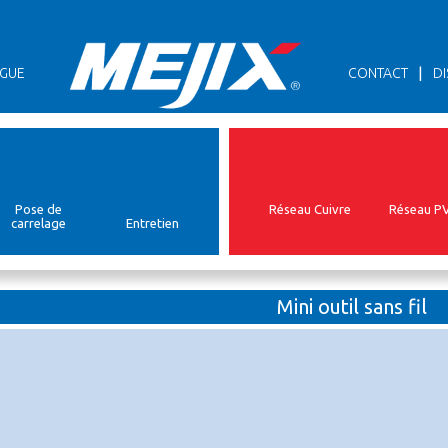
|
GUE
CONTACT
DI
Pose de
Réseau Cuivre
Réseau P
carrelage
Entretien
Mini outil sans fil