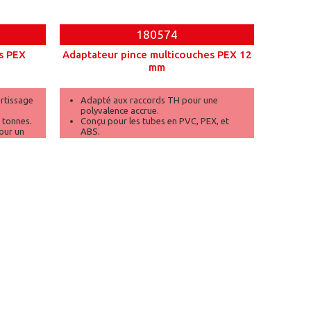
180574
es PEX
Adaptateur pince multicouches PEX 12
mm
ertissage
Adapté aux raccords TH pour une
polyvalence accrue.
 tonnes.
Conçu pour les tubes en PVC, PEX, et
our un
ABS.
Permet un sertissage précis et sécurisé.