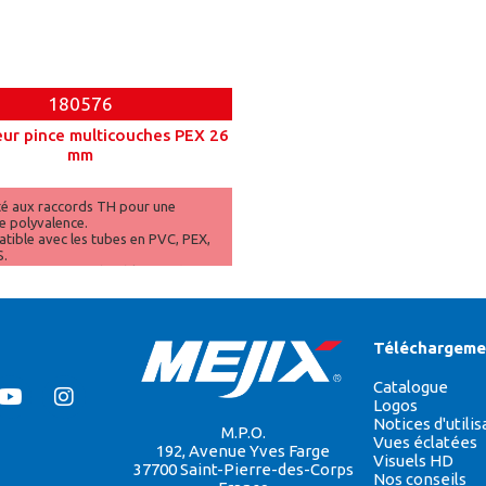
180576
ur pince multicouches PEX 26
mm
é aux raccords TH pour une
e polyvalence.
tible avec les tubes en PVC, PEX,
S.
 un sertissage durable et précis.
Téléchargeme
Catalogue
Logos
Notices d'utilis
M.P.O.
Vues éclatées
192, Avenue Yves Farge
Visuels HD
37700 Saint-Pierre-des-Corps
Nos conseils