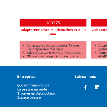
180575
Adaptateur pince multicouches PEX 20
Adaptate
mm
Compatible avec les raccords TH pour
Adapt
une polyvalence maximale.
grand
Adapté aux tubes en PVC, PEX, et ABS.
Compa
Offre un sertissage sécurisé et précis.
et AB
Assure
Entreprise
Suivez-nous
Qui sommes-nous ?
La presse en parle
Trouver un distributeur
Espace presse