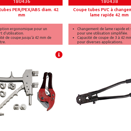
180436
180438
tubes PER/PEX/ABS diam. 42
Coupe tubes PVC à change
mm
lame rapide 42 mm
ption ergonomique pour un
Changement de lame rapide et s
t d'utilisation.
pour une utilisation simplifiée.
ité de coupe jusqu'à 42 mm de
Capacité de coupe de 3 à 42 mm
tre.
pour diverses applications.
durable pour des coupes nettes et
Poignée ergonomique pour un 
es.
d’utilisation.