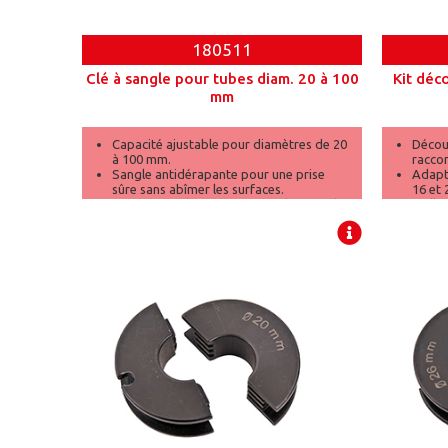
180511
Clé à sangle pour tubes diam. 20 à 100
Kit déc
mm
Capacité ajustable pour diamètres de 20
Décou
à 100 mm.
raccor
Sangle antidérapante pour une prise
Adapta
sûre sans abîmer les surfaces.
16 et
Parfait pour les formes irrégulières et les
Mallet
surfaces délicates.
range