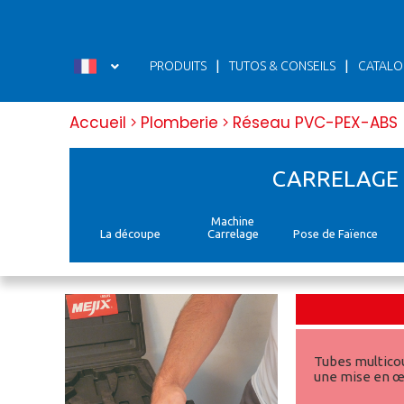
Panneau de gestion des cookies
|
|
PRODUITS
TUTOS & CONSEILS
CATALO
Accueil
Plomberie
Réseau PVC-PEX-ABS
CARRELAGE
Machine
La découpe
Carrelage
Pose de Faïence
Tubes multicou
une mise en œuv