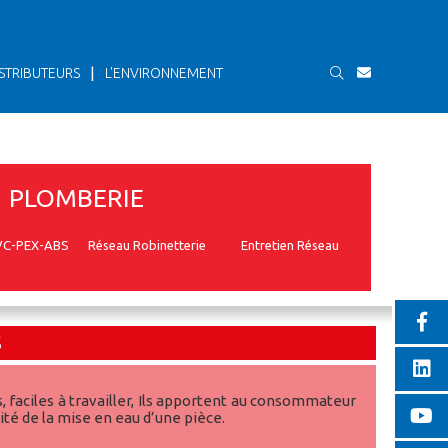
|
STRIBUTEURS
L'ENVIRONNEMENT
PLOMBERIE
VC-PEX-ABS
Réseau Robinetterie
Entretien Réseau
S
faciles à travailler, Ils apportent au consommateur
dité de la mise en eau d’une pièce.