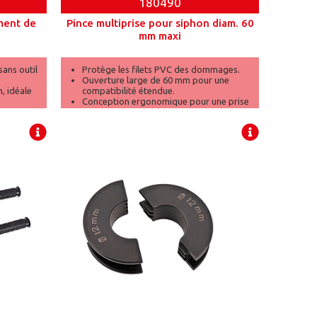
180490
ment de
Pince multiprise pour siphon diam. 60
mm maxi
ans outil
Protège les filets PVC des dommages.
Ouverture large de 60 mm pour une
, idéale
compatibilité étendue.
Conception ergonomique pour une prise
confort
en main confortable.