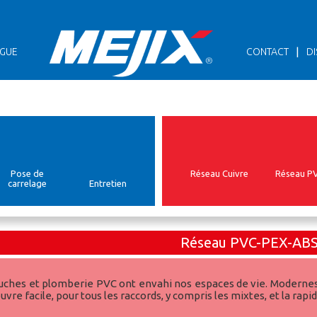
|
GUE
CONTACT
DI
Pose de
Réseau Cuivre
Réseau P
carrelage
Entretien
Réseau PVC-PEX-AB
ches et plomberie PVC ont envahi nos espaces de vie. Modernes, 
re facile, pour tous les raccords, y compris les mixtes, et la rapi