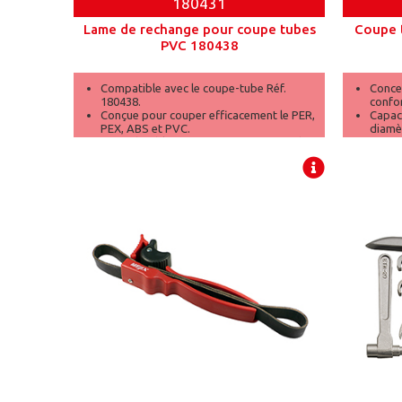
180431
Lame de rechange pour coupe tubes
Coupe 
PVC 180438
Compatible avec le coupe-tube Réf.
Conce
180438.
confor
Conçue pour couper efficacement le PER,
Capac
PEX, ABS et PVC.
diamè
Lame durable pour une performance de
Lame 
coupe prolongée.
précis