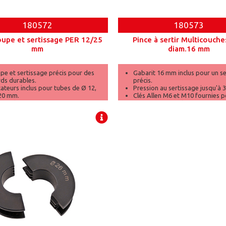
180572
180573
oupe et sertissage PER 12/25
Pince à sertir Multicouch
mm
diam.16 mm
pe et sertissage précis pour des
Gabarit 16 mm inclus pour un s
ds durables.
précis.
teurs inclus pour tubes de Ø 12,
Pression au sertissage jusqu'à 3
 20 mm.
Clés Allen M6 et M10 fournies p
te robuste pour un transport et un
ajustement rapide.
ment aisés.