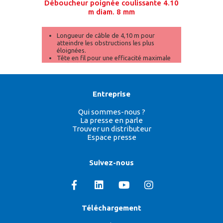
Déboucheur poignée coulissante 4.10
m diam. 8 mm
Longueur de câble de 4,10 m pour
atteindre les obstructions les plus
éloignées.
Tête en fil pour une efficacité maximale
sur les bouchons tenaces.
Fonctionne là où les déboucheurs
traditionnels échouent.
Entreprise
Qui sommes-nous ?
La presse en parle
Trouver un distributeur
Espace presse
Suivez-nous
Téléchargement