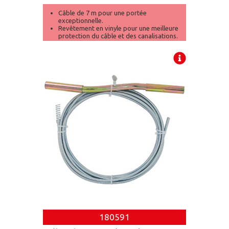
Câble de 7 m pour une portée
exceptionnelle.
Revêtement en vinyle pour une meilleure
protection du câble et des canalisations.
Manivelle ergonomique pour un confort
et une efficacité optimaux.
180591