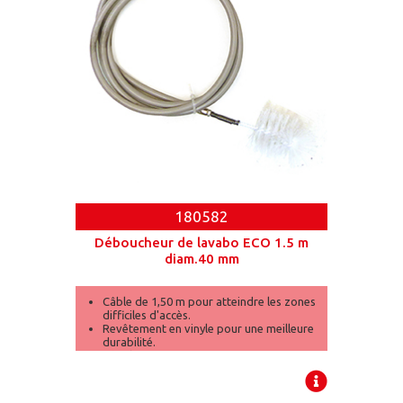
180582
Déboucheur de lavabo ECO 1.5 m
diam.40 mm
Câble de 1,50 m pour atteindre les zones
difficiles d'accès.
Revêtement en vinyle pour une meilleure
durabilité.
Tête brosse pour un nettoyage et
débouchage simultanés.