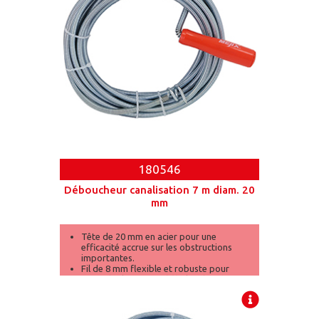
180546
Déboucheur canalisation 7 m diam. 20
mm
Tête de 20 mm en acier pour une
efficacité accrue sur les obstructions
importantes.
Fil de 8 mm flexible et robuste pour
atteindre les zones difficiles d'accès.
Longueur de 7 mètres pour une
couverture étendue des canalisatio[...]