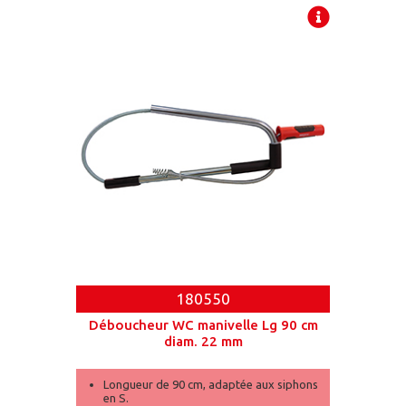
Longueur de 10 mètres, idéale pour des
canalisations de gran[...]
180550
Déboucheur WC manivelle Lg 90 cm
diam. 22 mm
Longueur de 90 cm, adaptée aux siphons
en S.