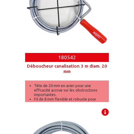
180542
Déboucheur canalisation 3 m diam. 20
mm
Tête de 20 mm en acier pour une
efficacité accrue sur les obstructions
importantes.
Fil de 8 mm flexible et robuste pour
atteindre les zones difficiles.
Longueur de 3 mètres idéale pour les
tuyaux profonds.