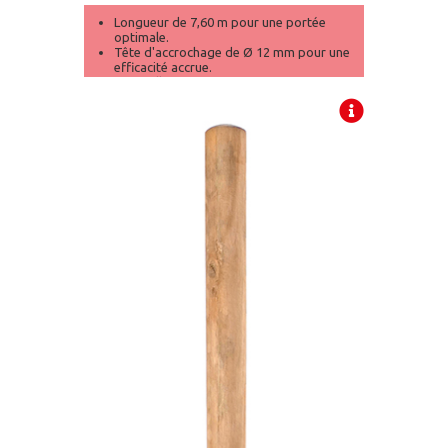
Longueur de 7,60 m pour une portée
optimale.
Tête d'accrochage de Ø 12 mm pour une
efficacité accrue.
Manivelle ergonomique pour une
utilisation sans effort.