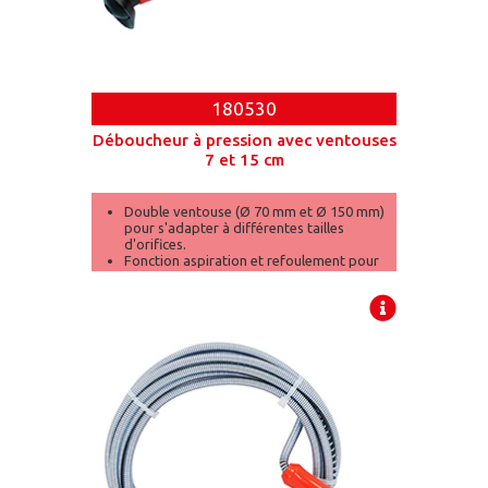
180530
Déboucheur à pression avec ventouses
7 et 15 cm
Double ventouse (Ø 70 mm et Ø 150 mm)
pour s'adapter à différentes tailles
d'orifices.
Fonction aspiration et refoulement pour
une efficacité maximale.
Convient pour éviers, lavabos, douches
et autres installations.