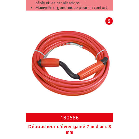
câble et les canalisations.
Manivelle ergonomique pour un confort
d’utilisation optimal.
180586
Déboucheur d'évier gainé 7 m diam. 8
mm