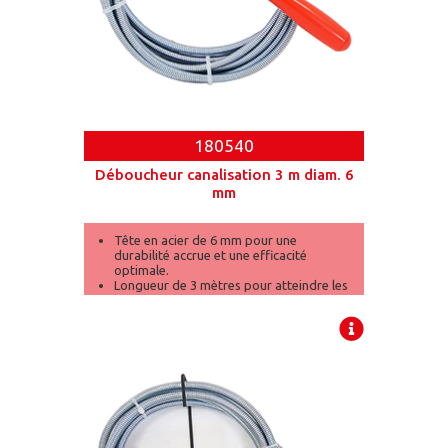
180540
Déboucheur canalisation 3 m diam. 6
mm
Tête en acier de 6 mm pour une
durabilité accrue et une efficacité
optimale.
Longueur de 3 mètres pour atteindre les
bouchons dans des tuyaux profonds.
Poignée ergonomique pour une
manipulation facile et un contrôle précis.
[...]