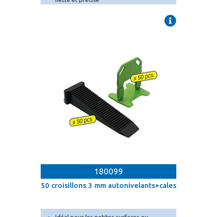
Système autonivelant : élimine les
désaffleurs.
180099
50 croisillons 3 mm autonivelants+cales
Idéal pour les petites surfaces ou