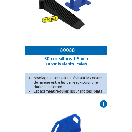
180088
50 croisillons 1.5 mm
autonivelants+cales
Nivelage automatique, évitant les écarts
de niveau entre les carreaux pour une
finition uniforme.
Espacement régulier, assurant des joints
précis et homogènes grâce aux bases de
2 mm.
Adapté aux carreaux de 3 mm à 20 mm
d'[...]